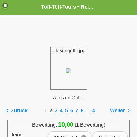
Töff-Töff-Tours ~ Reisen mit `nem Liner --- und sei`s auch nur ein "Kleiner".
allesimgriffff.jpg
Alles im Griff...
<- Zurück
1
2
3
4
5
6
7
8
...
14
Weiter ->
10,00
Bewertung:
(1 Bewertung)
Deine