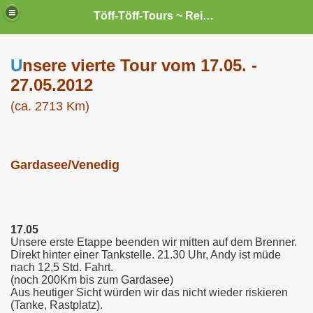
Töff-Töff-Tours ~ Reisen mit `nem Liner --- und sei`s auch nur ein "Kleiner".
U
nsere vierte Tour vom 17.05. -
27.05.2012
(ca. 2713 Km)
Gardasee/Venedig
17.05
Unsere erste Etappe beenden wir mitten auf dem Brenner.
Direkt hinter einer Tankstelle. 21.30 Uhr, Andy ist müde
nach 12,5 Std. Fahrt.
(noch 200Km bis zum Gardasee)
Aus heutiger Sicht würden wir das nicht wieder riskieren
(Tanke, Rastplatz).