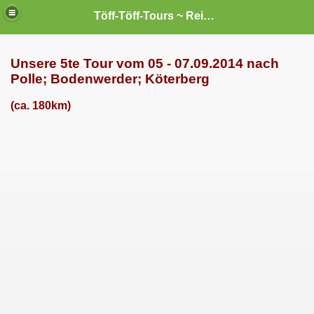
Töff-Töff-Tours ~ Reisen mit `nem Liner --- und sei`s auch nur ein "Kleiner".
Unsere 5te Tour vom 05 - 07.09.2014 nach
Polle; Bodenwerder; Köterberg
(ca. 180km)