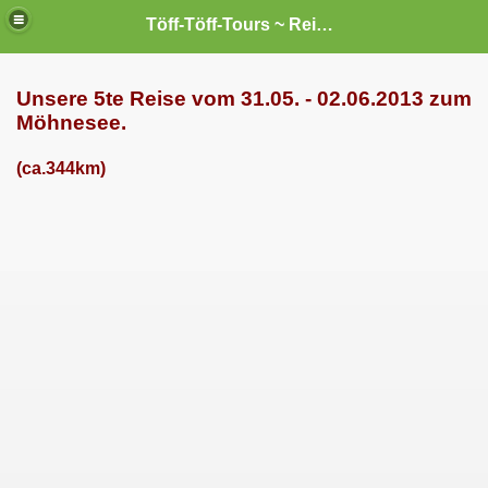
Töff-Töff-Tours ~ Reisen mit `nem Liner --- und sei`s auch nur ein "Kleiner".
Unsere 5te Reise vom 31.05. - 02.06.2013 zum
Möhnesee.
(ca.344km)