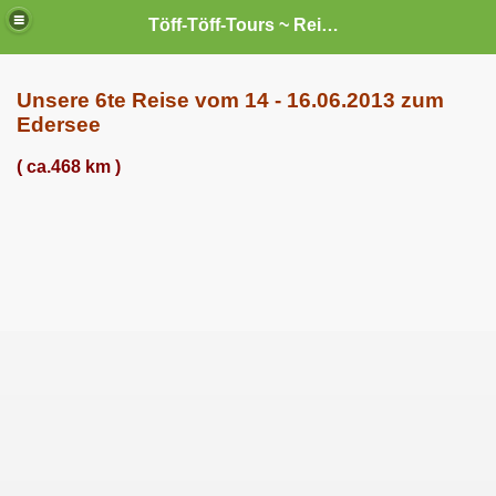
Töff-Töff-Tours ~ Reisen mit `nem Liner --- und sei`s auch nur ein "Kleiner".
Unsere 6te Reise vom 14 - 16.06.2013 zum
Edersee
( ca.468 km )